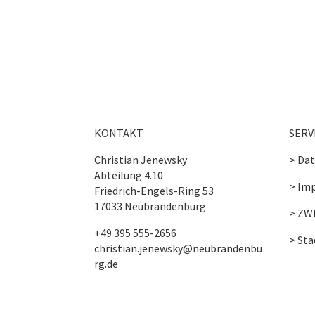
KONTAKT
SERV
Christian Jenewsky
> Da
Abteilung 4.10
> Im
Friedrich-Engels-Ring 53
17033 Neubrandenburg
> ZW
+49 395 555-2656
> St
christian.jenewsky@neubrandenbu
rg.de