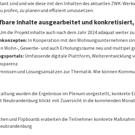
lant sind und wie diese mit den Inhalten des aktuellen ZWK-Werks
prüfen, zu planen und effizient umzusetzen.
fbare Inhalte ausgearbeitet und konkretisiert,
Um die Projektinhalte auch nach dem Jahr 2024 adäquat weiter zu
hnkonzepten:
In Kooperation mit den Wohnungsunternehmen sind
n Wohn-, Gewerbe- und auch Erholungsräume neu und multipel g
ngsportals:
Umfassende digitale Plattform, Weiterentwicklung v
nsparenz.
nissen und Lösungsansätzen zur Thematik. Wie können Kommun
taltung wurden die Ergebnisse im Plenum vorgestellt, konkrete 
dt Neubrandenburg blickt mit Zuversicht in die kommenden Monate
chen und Flipboards erabeiten die Teilnehmer konkrete Maßnahme
 Neubrandenburg