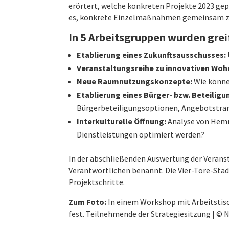
erörtert, welche konkreten Projekte 2023 gep
es, konkrete Einzelmaßnahmen gemeinsam zu 
In 5 Arbeitsgruppen wurden grei
Etablierung eines Zukunftsausschusses:
Veranstaltungsreihe zu innovativen Wo
Neue Raumnutzungskonzepte:
Wie könne
Etablierung eines Bürger- bzw. Beteiligu
Bürgerbeteiligungsoptionen, Angebotstra
Interkulturelle Öffnung:
Analyse von Hemm
Dienstleistungen optimiert werden?
In der abschließenden Auswertung der Verans
Verantwortlichen benannt. Die Vier-Tore-Sta
Projektschritte.
Zum Foto:
In einem Workshop mit Arbeitstis
fest. Teilnehmende der Strategiesitzung | ©