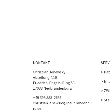
KONTAKT
SERV
Christian Jenewsky
> Da
Abteilung 4.10
> Im
Friedrich-Engels-Ring 53
17033 Neubrandenburg
> ZW
+49 395 555-2656
> St
christian.jenewsky@neubrandenbu
rg.de